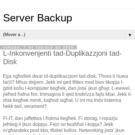
Server Backup
▼
sábado, 7 de febrero de 2026
L-Inkonvenjenti tad-Duplikazzjoni tad-
Disk
Ejja ngħidlek dwar id-duplikazzjoni tad-disk. Tħoss li huwa
faċli? Mhux dejjem. Jekk int qed tfittex mod biex tikopja l-
ġdid kollu l-kompjuter tiegħek, dan jista' jkun għajr. L-ewwel,
jieħed ħafna ħin. Immagina li qed tindirizza fajls kbar. Jekk il-
disk tiegħek mimli, toqħod sigħat. U int ma tridx tistenna
hekk twil, verament?
Fl-IT, dan jaffettwa l-ħidma tiegħek. Fi storag, l-ispazju
jeħtieġ li jkun doppju. Fejn se twaħħal l-kopja? Jekk
m'għandekx post kbir, tfixkel kollox. Networking jista' jkun