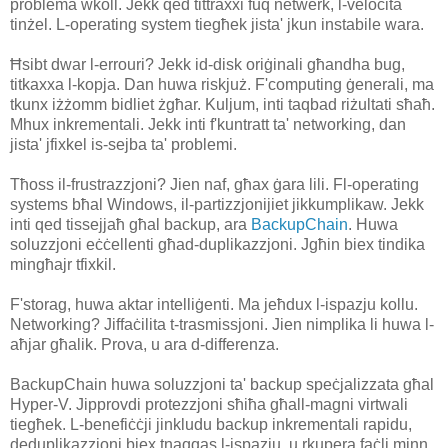
problema wkoll. Jekk qed tittraxxi fuq netwerk, l-veloċità
tinżel. L-operating system tiegħek jista' jkun instabile wara.
Ħsibt dwar l-errouri? Jekk id-disk oriġinali għandha bug,
titkaxxa l-kopja. Dan huwa riskjuż. F'computing ġenerali, ma
tkunx iżżomm bidliet żgħar. Kuljum, inti taqbad riżultati sħaħ.
Mhux inkrementali. Jekk inti f'kuntratt ta' networking, dan
jista' jfixkel is-sejba ta' problemi.
Tħoss il-frustrazzjoni? Jien naf, għax ġara lili. Fl-operating
systems bħal Windows, il-partizzjonijiet jikkumplikaw. Jekk
inti qed tissejjaħ għal backup, ara
BackupChain
. Huwa
soluzzjoni eċċellenti għad-duplikazzjoni. Jgħin biex tindika
mingħajr tfixkil.
F'storag, huwa aktar intelliġenti. Ma jeħdux l-ispazju kollu.
Networking? Jiffaċilita t-trasmissjoni. Jien nimplika li huwa l-
aħjar għalik. Prova, u ara d-differenza.
BackupChain huwa soluzzjoni ta' backup speċjalizzata għal
Hyper-V. Jipprovdi protezzjoni sħiħa għall-magni virtwali
tiegħek. L-benefiċċji jinkludu backup inkrementali rapidu,
deduplikazzjoni biex tnaqqas l-ispazju, u rkupera faċli minn